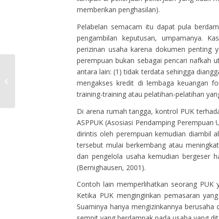
memberikan penghasilan).
Pelabelan semacam itu dapat pula berda
pengambilan keputusan, umpamanya. Ka
perizinan usaha karena dokumen penting y
perempuan bukan sebagai pencari nafkah ut
Saatnya Pemerintah Buat
antara lain: (1) tidak terdata sehingga dian
Kebijakan Melindungi
mengakses kredit di lembaga keuangan fo
Industri TPT
training-training atau pelatihan-pelatihan ya
Di arena rumah tangga, kontrol PUK terhad
ASPPUK (Asosiasi Pendamping Perempuan Us
dirintis oleh perempuan kemudian diambil al
tersebut mulai berkembang atau meningkat
dan pengelola usaha kemudian bergeser ha
(Bernighausen, 2001).
Contoh lain memperlihatkan seorang PUK y
Ketika PUK menginginkan pemasaran yang l
Suaminya hanya mengizinkannya berusaha d
sempit yang berdampak pada usaha yang ditek