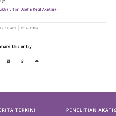
rja?
Mukbar, Tim Usaha Kecil Akatiga)
/
ARI 11, 2009
BY
AKATIGA
Share this entry
ERITA TERKINI
PENELITIAN AKATI