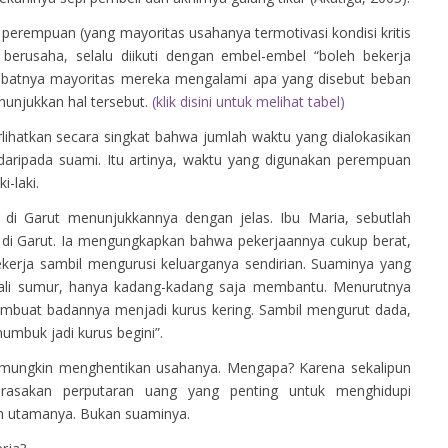
perempuan (yang mayoritas usahanya termotivasi kondisi kritis
erusaha, selalu diikuti dengan embel-embel “boleh bekerja
kibatnya mayoritas mereka mengalami apa yang disebut beban
nunjukkan hal tersebut.
(klik disini untuk melihat tabel)
ihatkan secara singkat bahwa jumlah waktu yang dialokasikan
t daripada suami. Itu artinya, waktu yang digunakan perempuan
i-laki.
a di Garut menunjukkannya dengan jelas. Ibu Maria, sebutlah
di Garut. Ia mengungkapkan bahwa pekerjaannya cukup berat,
kerja sambil mengurusi keluarganya sendirian. Suaminya yang
gali sumur, hanya kadang-kadang saja membantu. Menurutnya
embuat badannya menjadi kurus kering. Sambil mengurut dada,
umbuk jadi kurus begini”.
 mungkin menghentikan usahanya. Mengapa? Karena sekalipun
erasakan perputaran uang yang penting untuk menghidupi
ah utamanya. Bukan suaminya.