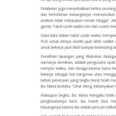
Pelabelan juga menyebabkan ketika seorang 
dan kemiskinan keluarganya) memutuskan b
asalkan tidak melupakan rumah tangga”. A
ganda. Tabel curah waktu istri dan suami me
Data-data dalam tabel curah waktu memperl
PUK untuk dirinya sendiri jauh lebih sediki
untuk bekerja jauh lebih banyak ketimbang lak
Penelitian lapangan yang dilakukan Akatig
namanya demikian, adalah pengusaha opak 
menyita waktu, dan tenaga karena harus be
bekerja sebagai kuli bangunan atau meng
beban pekerjaan yang begitu berat telah m
ibu Maria berkata, “Lihat Neng, kebanyakan n
Walaupun begitu, Ibu Maria mengaku tidak
penghasilannya kecil, dia masih bisa m
keluarganya karena dia adalah pencari nafk