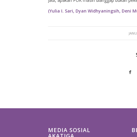
Jadi, apakah PUK masih dianggap bukan peke
(Yulia I. Sari, Dyan Widhyaningsih, Deni 
JANU
MEDIA SOSIAL
B
AKATIGA