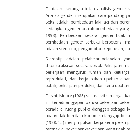
Di dalam kerangka inilah analisis gender 
Analisis gender merupakan cara pandang ya
Seks adalah pembedaan laki-laki dan perem
sedangkan gender adalah pembedaan yang dik
1998). Pembedaan secara gender tidak ma
pembedaan gender terbukti berpotensi mela
adalah stereotip, pengambilan keputusan, d
Stereotip adalah pelabelan-pelabelan y
dikonstruksikan secara sosial. Pekerjaan me
pekerjaan mengurus rumah dan keluarga
reproduktif, dan kerja bukan upahan dipa
publik, pekerjaan produksi, dan kerja upahan a
Di sini, Moore (1988) secara kritis mengaitk
ini, terjadi anggapan bahwa pekerjaan-peke
berada di ruang publik) dianggap sebagai 
upah/tidak bernilai ekonomis dianggap buka
(1988: 15) menyimpulkan kerja-kerja perempu
tampak di pekerjaan-pekerjaan yang tidak m