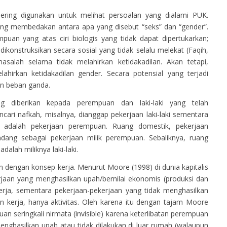
sering digunakan untuk melihat persoalan yang dialami PUK.
ng membedakan antara apa yang disebut “seks” dan “gender”.
puan yang atas ciri biologis yang tidak dapat dipertukarkan;
onstruksikan secara sosial yang tidak selalu melekat (Faqih,
salah selama tidak melahirkan ketidakadilan. Akan tetapi,
hirkan ketidakadilan gender. Secara potensial yang terjadi
an beban ganda.
ang diberikan kepada perempuan dan laki-laki yang telah
ncari nafkah, misalnya, dianggap pekerjaan laki-laki sementara
 adalah pekerjaan perempuan. Ruang domestik, pekerjaan
ndang sebagai pekerjaan milik perempuan. Sebaliknya, ruang
dalah miliknya laki-laki.
an dengan konsep kerja. Menurut Moore (1998) di dunia kapitalis
rjaan yang menghasilkan upah/bernilai ekonomis (produksi dan
kerja, sementara pekerjaan-pekerjaan yang tidak menghasilkan
n kerja, hanya aktivitas. Oleh karena itu dengan tajam Moore
an seringkali nirmata (invisible) karena keterlibatan perempuan
enghasilkan upah atau tidak dilakukan di luar rumah (walaupun