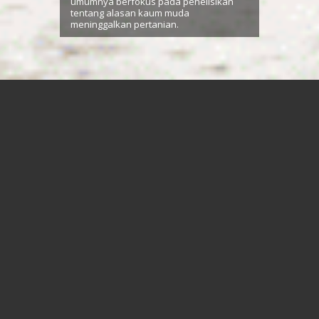
umumnya berfokus pada penelisikan
tentang alasan kaum muda
meninggalkan pertanian.
SUMMARY
P
enelitian ini bertajuk Becoming a
Young Farmers:
Young People Pathways into Farming in Four
Countries.
Penelitian ini menggunakan pendekatan yang
berlawanan dengan banyak penelitian dan literatur terkait
yang umumnya berfokus pada penelisikan tentang alasan
kaum muda meninggalkan pertanian. Penelitian ini, alih-
alih, lebih berfokus pada penelusuran atas rute-rute yang
ditempuh kaum muda menuju pertanian. Hal ini dilakukan
dengan cara menganalisis pengalaman kaum muda dari
kelompok laki-laki dan perempuan yang ingin menjadi