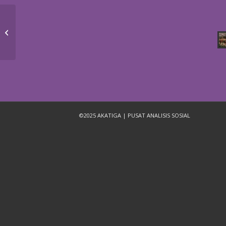
Jurnal Analisis Sosial Vol 24
No 1 In The Spirit of
Tjondronegoro
©2025 AKATIGA | PUSAT ANALISIS SOSIAL