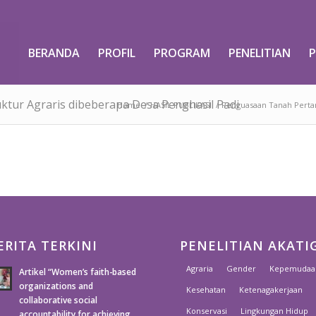
BERANDA
PROFIL
PROGRAM
PENELITIAN
P
tur Agraris dibeberapa Desa Penghasil Padi
Home
/
HASIL PUBLIKASI
/
Penguasaan Tanah Pertani
ERITA TERKINI
PENELITIAN AKATI
Agraria
Gender
Kepemudaa
Artikel “Women’s faith-based
organizations and
Kesehatan
Ketenagakerjaan
collaborative social
Konservasi
Lingkungan Hidup
accountability for achieving