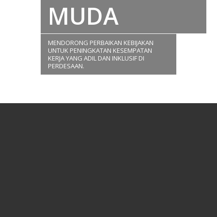
MUDA
MENDORONG PERBAIKAN KEBIJAKAN
UNTUK PENINGKATAN KESEMPATAN
KERJA YANG ADIL DAN INKLUSIF DI
PERDESAAN.
TENTANG PROGRAM
Pada tahun 2018 angka pengangguran di Indonesia
mencapai 7 juta orang atau sekitar 5,34% dari total
angkatan kerja (BPS, 2018). Tingkat pengangguran
terbuka orang muda saat ini yaitu 24,27% dimana 11,98%
nya terjadi pada rentang usia 19-24 tahun (Statistik
Pemuda, 2018). Indonesia perlu menciptakan dan